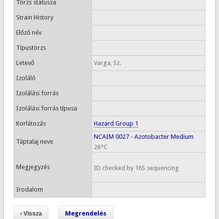
Törzs státusza
Strain History
Előző név
Típustörzs
Letevő
Varga, Sz.
Izoláló
Izolálási forrás
Izolálási forrás típusa
Korlátozás
Hazard Group 1
NCAIM 0027 - Azotobacter Medium
Táptalaj neve
26°C
Megjegyzés
ID checked by 16S sequencing
Irodalom
Megrendelés