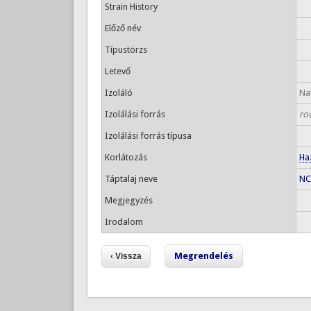
Strain History
Előző név
Típustörzs
Letevő
Izoláló
Nat
Izolálási forrás
ro
Izolálási forrás típusa
Korlátozás
Ha
Táptalaj neve
NC
Megjegyzés
Irodalom
Megrendelés