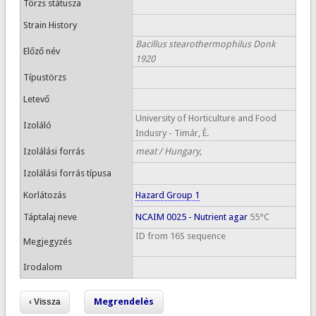
Törzs státusza
Strain History
Bacillus stearothermophilus Donk
Előző név
1920
Típustörzs
Letevő
University of Horticulture and Food
Izoláló
Indusry - Timár, É.
Izolálási forrás
meat / Hungary,
Izolálási forrás típusa
Korlátozás
Hazard Group 1
Táptalaj neve
NCAIM 0025 - Nutrient agar
55°C
ID from 16S sequence
Megjegyzés
Irodalom
Megrendelés