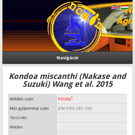
Navigáció
Kondoa miscanthi (Nakase and
Suzuki) Wang et al. 2015
T
MIMNG szám
Y.01362
Más gyűjteményi szám
JCM 5733, CBS 7282
Törzs név
Mutáns