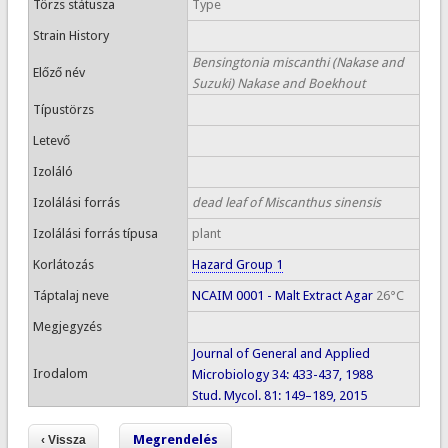
Törzs státusza
Type
Strain History
Bensingtonia miscanthi (Nakase and
Előző név
Suzuki) Nakase and Boekhout
Típustörzs
Letevő
Izoláló
Izolálási forrás
dead leaf of Miscanthus sinensis
Izolálási forrás típusa
plant
Korlátozás
Hazard Group 1
Táptalaj neve
NCAIM 0001 - Malt Extract Agar
26°C
Megjegyzés
Journal of General and Applied
Irodalom
Microbiology 34: 433-437, 1988
Stud. Mycol. 81: 149–189, 2015
Megrendelés