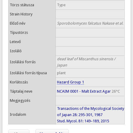
Törzs státusza
Type
Strain History
Előző név
Sporobolomyces falcatus Nakase et al.
Típustörzs
Letevő
Izoláló
dead leaf of Miscanthus sinensis /
Izolálási forrás
Japan
Izolálási forrás típusa
plant
Korlátozás
Hazard Group 1
Táptalaj neve
NCAIM 0001 - Malt Extract Agar
26°C
Megjegyzés
Transactions of the Mycological Society
Irodalom
of Japan 28: 295-301, 1987
Stud. Mycol. 81: 149–189, 2015