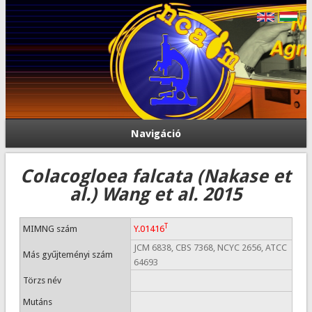
Navigáció
Colacogloea falcata (Nakase et
al.) Wang et al. 2015
T
MIMNG szám
Y.01416
JCM 6838, CBS 7368, NCYC 2656, ATCC
Más gyűjteményi szám
64693
Törzs név
Mutáns