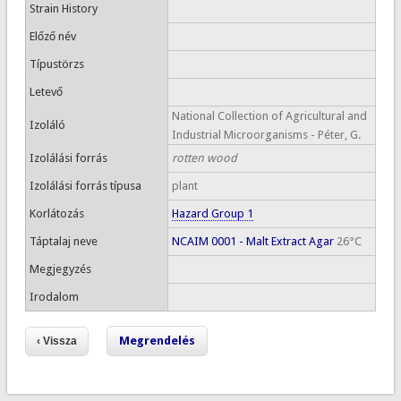
Strain History
Előző név
Típustörzs
Letevő
National Collection of Agricultural and
Izoláló
Industrial Microorganisms - Péter, G.
Izolálási forrás
rotten wood
Izolálási forrás típusa
plant
Korlátozás
Hazard Group 1
Táptalaj neve
NCAIM 0001 - Malt Extract Agar
26°C
Megjegyzés
Irodalom
Megrendelés