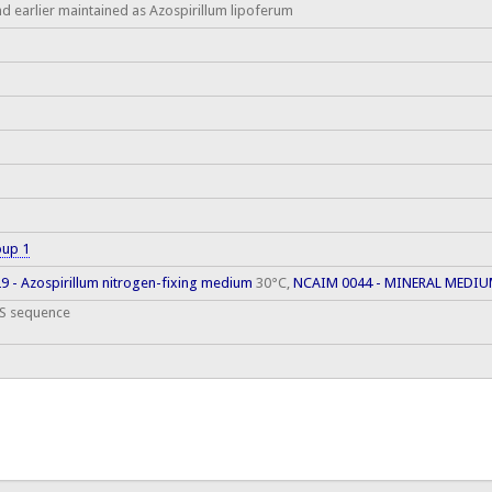
d earlier maintained as Azospirillum lipoferum
oup 1
 - Azospirillum nitrogen-fixing medium
30°C,
NCAIM 0044 - MINERAL MEDI
S sequence