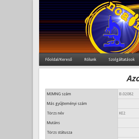
Főoldal/Kereső
Rólunk
Szolgáltatások
Azo
MIMNG szám
B.02082
Más gyűjteményi szám
Törzs név
KE2
Mutáns
Törzs státusza