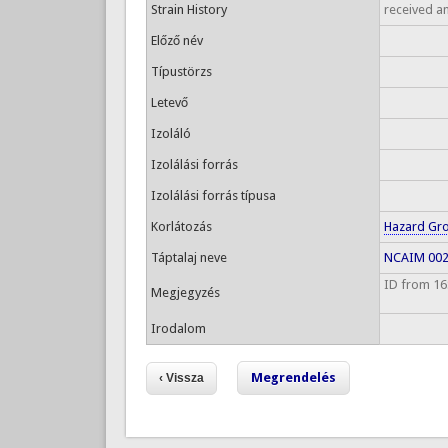
Strain History
received an
Előző név
Típustörzs
Letevő
Izoláló
Izolálási forrás
Izolálási forrás típusa
Korlátozás
Hazard Gr
Táptalaj neve
NCAIM 0029
ID from 16
Megjegyzés
Irodalom
Megrendelés