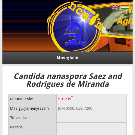
Navigáció
Candida nanaspora Saez and
Rodrigues de Miranda
T
MIMNG szám
Y.01239
Más gyűjteményi szám
JCM 9590, CBS 7200
Törzs név
Mutáns