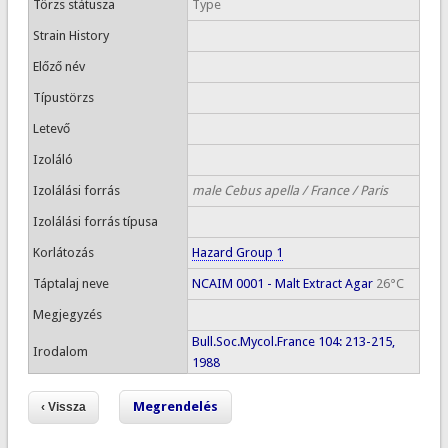
Törzs státusza
Type
Strain History
Előző név
Típustörzs
Letevő
Izoláló
Izolálási forrás
male Cebus apella / France / Paris
Izolálási forrás típusa
Korlátozás
Hazard Group 1
Táptalaj neve
NCAIM 0001 - Malt Extract Agar
26°C
Megjegyzés
Bull.Soc.Mycol.France 104: 213-215,
Irodalom
1988
Megrendelés