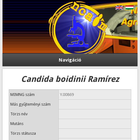
Navigáció
Candida boidinii Ramírez
MIMNG szám
Y.00869
Más gyűjteményi szám
Törzs név
Mutáns
Törzs státusza