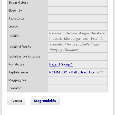
Strain History
Előző név
Típustörzs
Letevő
National Collection of Agricultural and
Izoláló
Industrial Microorganisms - Péter, G.
exudate of Taxus sp., Gellérthegy /
Izolálási forrás
Hungary / Budapest
Izolálási forrás típusa
Korlátozás
Hazard Group 1
Táptalaj neve
NCAIM 0001 - Malt Extract Agar
26°C
Megjegyzés
Irodalom
Megrendelés