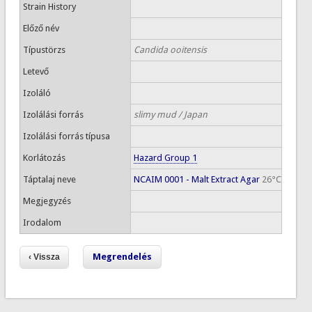
Strain History
Előző név
Típustörzs
Candida ooitensis
Letevő
Izoláló
Izolálási forrás
slimy mud / Japan
Izolálási forrás típusa
Korlátozás
Hazard Group 1
Táptalaj neve
NCAIM 0001 - Malt Extract Agar
26°C
Megjegyzés
Irodalom
Megrendelés