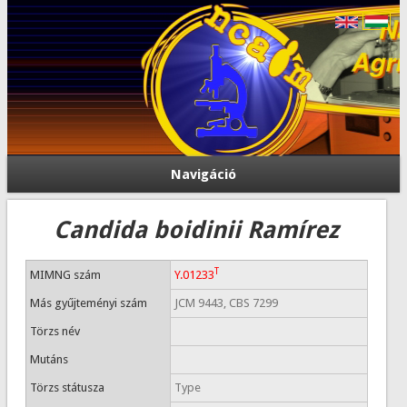
Navigáció
Candida boidinii Ramírez
T
MIMNG szám
Y.01233
Más gyűjteményi szám
JCM 9443, CBS 7299
Törzs név
Mutáns
Törzs státusza
Type