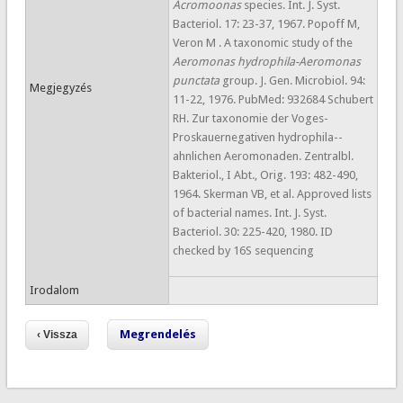
Acromoonas
species. Int. J. Syst.
Bacteriol. 17: 23-37, 1967. Popoff M,
Veron M . A taxonomic study of the
Aeromonas hydrophila-Aeromonas
punctata
group. J. Gen. Microbiol. 94:
Megjegyzés
11-22, 1976. PubMed: 932684 Schubert
RH. Zur taxonomie der Voges-
Proskauernegativen hydrophila--
ahnlichen Aeromonaden. Zentralbl.
Bakteriol., I Abt., Orig. 193: 482-490,
1964. Skerman VB, et al. Approved lists
of bacterial names. Int. J. Syst.
Bacteriol. 30: 225-420, 1980. ID
checked by 16S sequencing
Irodalom
Megrendelés