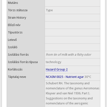
Mutáns
Törzs státusza
Type
Strain History
Előző név
Típustörzs
Letevő
Izoláló
Izolálási forrás
from tin of milk with a fishy odor
Izolálási forrás típusa
technology
Korlátozás
Hazard Group 2
Táptalaj neve
NCAIM 0025 - Nutrient agar
30°C
Schubert RH. The taxonomy and
nomenclature of the genus Aeromonas
Kluyver and van Niel 1936. Part I.
Suggestions on the taxonomy and
nomenclature of the aerogenic