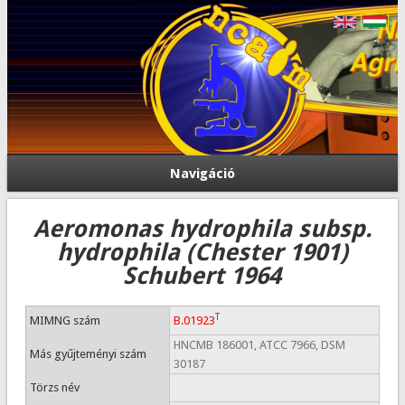
Navigáció
Aeromonas hydrophila subsp.
hydrophila (Chester 1901)
Schubert 1964
T
MIMNG szám
B.01923
HNCMB 186001, ATCC 7966, DSM
Más gyűjteményi szám
30187
Törzs név