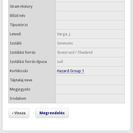
Strain History
Előző név
Típustörzs
Letevő
Varga, J.
Izoláló
Simmons
Izolálási forrás
forest soil / Thailand
Izolálási forrás típusa
soil
Korlátozás
Hazard Group 1
Táptalaj neve
Megjegyzés
Irodalom
Megrendelés