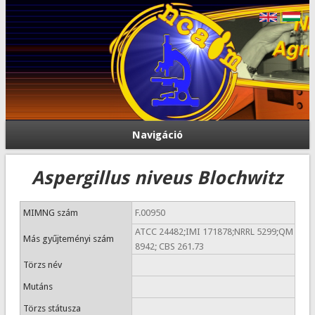
Navigáció
Aspergillus niveus Blochwitz
MIMNG szám
F.00950
ATCC 24482;IMI 171878;NRRL 5299;QM
Más gyűjteményi szám
8942; CBS 261.73
Törzs név
Mutáns
Törzs státusza