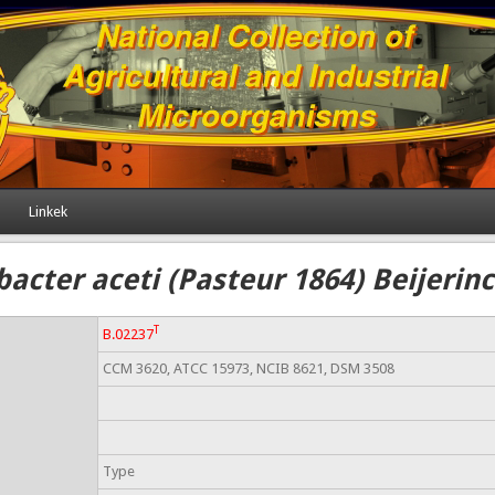
Linkek
acter aceti (Pasteur 1864) Beijerin
T
B.02237
CCM 3620, ATCC 15973, NCIB 8621, DSM 3508
Type