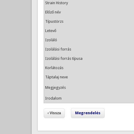
Strain History
Előző név
Típustörzs
Letevő
Izoláló
Izolálási forrás
Izolálási forrás típusa
Korlátozás
Táptalaj neve
Megjegyzés
Irodalom
Megrendelés