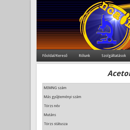
Főoldal/Kereső
Rólunk
Szolgáltatások
Acetob
MIMNG szám
Más gyűjteményi szám
Törzs név
Mutáns
Törzs státusza