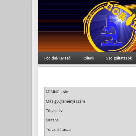
Főoldal/Kereső
Rólunk
Szolgáltatások
MIMNG szám
Más gyűjteményi szám
Törzs név
Mutáns
Törzs státusza