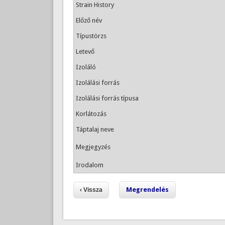
Strain History
Előző név
Típustörzs
Letevő
Izoláló
Izolálási forrás
Izolálási forrás típusa
Korlátozás
Táptalaj neve
Megjegyzés
Irodalom
Megrendelés