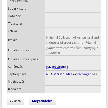
Törzs státusza
Strain History
Előző név
Típustörzs
Letevő
National Collection of Agricultural and
Izoláló
Industrial Microorganisms - Péter, G.
paper from record office / Hungary /
Izolálási forrás
Budapest
Izolálási forrás típusa
Korlátozás
Hazard Group 1
Táptalaj neve
NCAIM 0007 - Malt extract-Agar
24°C
Megjegyzés
Irodalom
Megrendelés