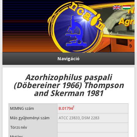
Navigáció
Azorhizophilus paspali
(Döbereiner 1966) Thompson
and Skerman 1981
T
MIMNG szám
B.01794
Más gyűjteményi szám
ATCC 23833, DSM 2283
Törzs név
Mutáns