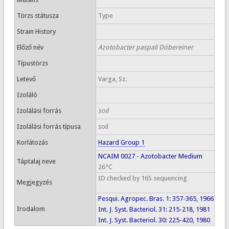
Törzs státusza
Type
Strain History
Előző név
Azotobacter paspali Döbereiner
Típustörzs
Letevő
Varga, Sz.
Izoláló
Izolálási forrás
soil
Izolálási forrás típusa
soil
Korlátozás
Hazard Group 1
NCAIM 0027 - Azotobacter Medium
Táptalaj neve
26°C
ID checked by 16S sequencing
Megjegyzés
Pesqui. Agropec. Bras. 1: 357-365, 1966
Irodalom
Int. J. Syst. Bacteriol. 31: 215-218, 1981
Int. J. Syst. Bacteriol. 30: 225-420, 1980