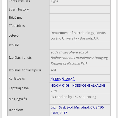
Törzs státusza
Type
Strain History
Előző név
Típustörzs
Department of Microbiology, Eötvös
Letevő
Lóránd University - Borsodi, A.K.
Izoláló
soda rhizosphere soil of
Izolálási forrás
Bolboschoenus maritimus / Hungary,
Kiskunsag National Park
Izolálási forrás típusa
soil
Korlátozás
Hazard Group 1
NCAIM 0103 - HORIKOSHI ALKALINE
Táptalaj neve
25°C
ID checked by 16S sequencing
Megjegyzés
Int. J. Syst. Evol. Microbiol. 67: 3490-
Irodalom
3495, 2017