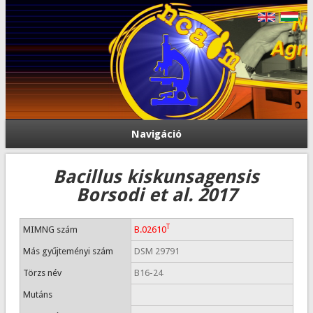
Navigáció
Bacillus kiskunsagensis
Borsodi et al. 2017
T
MIMNG szám
B.02610
Más gyűjteményi szám
DSM 29791
Törzs név
B16-24
Mutáns