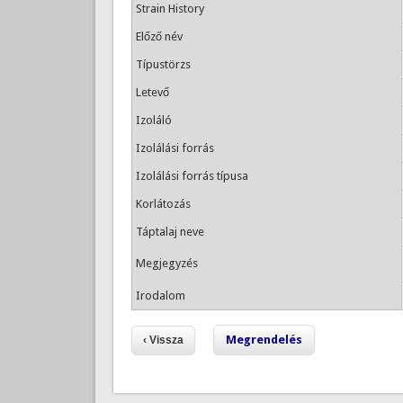
Strain History
Előző név
Típustörzs
Letevő
Izoláló
Izolálási forrás
Izolálási forrás típusa
Korlátozás
Táptalaj neve
Megjegyzés
Irodalom
Megrendelés