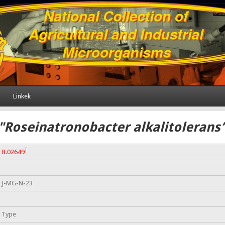
Linkek
"Roseinatronobacter alkalitolerans
T
B.02649
J-MG-N-23
Type