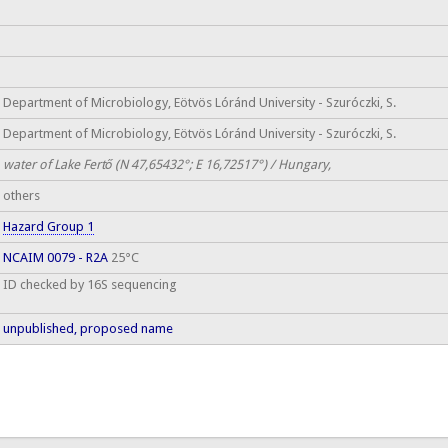
Department of Microbiology, Eötvös Lóránd University - Szuróczki, S.
Department of Microbiology, Eötvös Lóránd University - Szuróczki, S.
water of Lake Fertő (N 47,65432°; E 16,72517°) / Hungary,
others
Hazard Group 1
NCAIM 0079 - R2A
25°C
ID checked by 16S sequencing
unpublished, proposed name