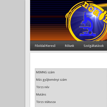
Főoldal/Kereső
Rólunk
Szolgáltatások
MIMNG szám
Más gyűjteményi szám
Törzs név
Mutáns
Törzs státusza