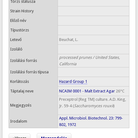
Törzs státusza
Strain History
Előző név
Típustörzs
Letevő
Beuchat, L.
Izoláló
processed prunes / United States,
Izolálási forrás
California
Izolálási forrás típusa
Korlátozás
Hazard Group 1
Táptalaj neve
NCAIM 0001 - Malt Extract Agar
26°C
Preceptrol [Reg TM] culture. A.D. King,
Megjegyzés
Jr. 59-4 (
Saccharomyces rouxii
)
Appl. Microbiol. Biotechnol. 23: 799-
Irodalom
802, 1972