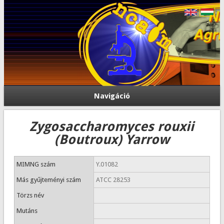
Navigáció
Zygosaccharomyces rouxii
(Boutroux) Yarrow
MIMNG szám
Y.01082
Más gyűjteményi szám
ATCC 28253
Törzs név
Mutáns