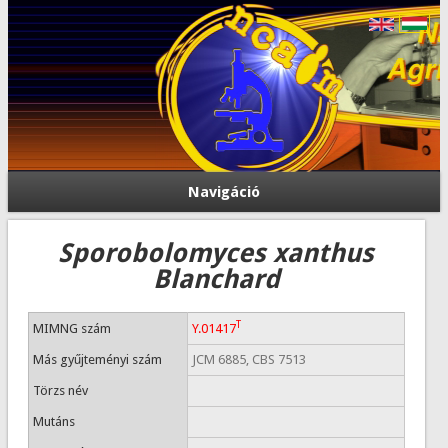
Navigáció
Sporobolomyces xanthus
Blanchard
T
MIMNG szám
Y.01417
Más gyűjteményi szám
JCM 6885, CBS 7513
Törzs név
Mutáns