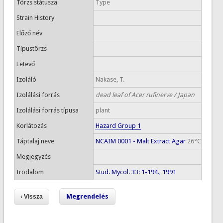
Törzs státusza
Type
Strain History
Előző név
Típustörzs
Letevő
Izoláló
Nakase, T.
Izolálási forrás
dead leaf of Acer rufinerve / Japan
Izolálási forrás típusa
plant
Korlátozás
Hazard Group 1
Táptalaj neve
NCAIM 0001 - Malt Extract Agar
26°C
Megjegyzés
Irodalom
Stud. Mycol. 33: 1-194., 1991
Megrendelés