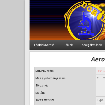
Főoldal/Kereső
Rólunk
Szolgáltatások
Aero
MIMNG szám
B.019
Más gyűjteményi szám
CIP 7
Törzs név
Mutáns
Törzs státusza
Type