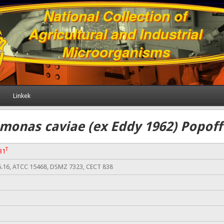
Linkek
monas caviae (ex Eddy 1962) Popoff
T
31
6.16, ATCC 15468, DSMZ 7323, CECT 838