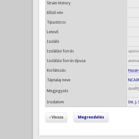
Strain History
Előző név
Típustörzs
Letevő
Izoláló
Izolálási forrás
epizo
Izolálási forrás típusa
anima
Korlátozás
Hazar
Táptalaj neve
NCAIM
qualit
Megjegyzés
Irodalom
Int. J
Megrendelés