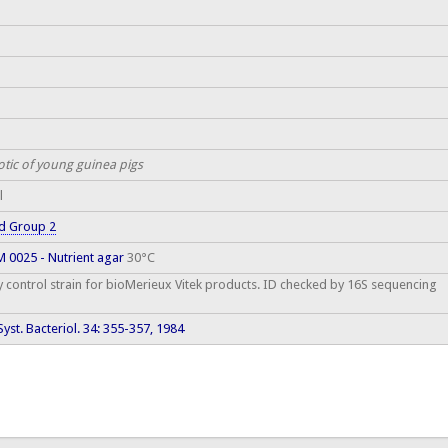
otic of young guinea pigs
l
d Group 2
 0025 - Nutrient agar
30°C
y control strain for bioMerieux Vitek products. ID checked by 16S sequencing
. Syst. Bacteriol. 34: 355-357, 1984