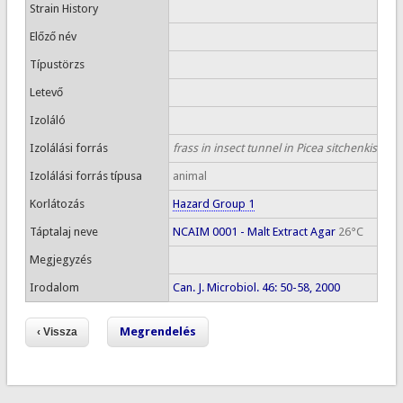
Strain History
Előző név
Típustörzs
Letevő
Izoláló
Izolálási forrás
frass in insect tunnel in Picea sitchenkis
Izolálási forrás típusa
animal
Korlátozás
Hazard Group 1
Táptalaj neve
NCAIM 0001 - Malt Extract Agar
26°C
Megjegyzés
Irodalom
Can. J. Microbiol. 46: 50-58, 2000
Megrendelés