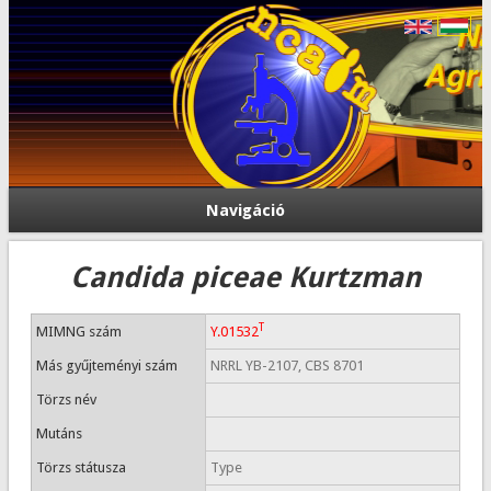
Navigáció
Candida piceae Kurtzman
T
MIMNG szám
Y.01532
Más gyűjteményi szám
NRRL YB-2107, CBS 8701
Törzs név
Mutáns
Törzs státusza
Type