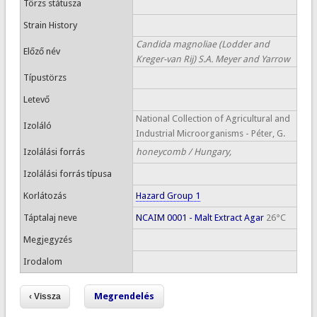
Törzs státusza
Strain History
Candida magnoliae (Lodder and
Előző név
Kreger-van Rij) S.A. Meyer and Yarrow
Típustörzs
Letevő
National Collection of Agricultural and
Izoláló
Industrial Microorganisms - Péter, G.
Izolálási forrás
honeycomb / Hungary,
Izolálási forrás típusa
Korlátozás
Hazard Group 1
Táptalaj neve
NCAIM 0001 - Malt Extract Agar
26°C
Megjegyzés
Irodalom
Megrendelés