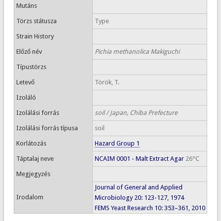
Mutáns
Törzs státusza
Type
Strain History
Előző név
Pichia methanolica Makiguchi
Típustörzs
Letevő
Török, T.
Izoláló
Izolálási forrás
soil / Japan, Chiba Prefecture
Izolálási forrás típusa
soil
Korlátozás
Hazard Group 1
Táptalaj neve
NCAIM 0001 - Malt Extract Agar
26°C
Megjegyzés
Journal of General and Applied
Irodalom
Microbiology 20: 123-127, 1974
FEMS Yeast Research 10: 353–361, 2010