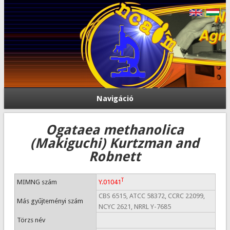
Navigáció
Ogataea methanolica
(Makiguchi) Kurtzman and
Robnett
T
MIMNG szám
Y.01041
CBS 6515, ATCC 58372, CCRC 22099,
Más gyűjteményi szám
NCYC 2621, NRRL Y-7685
Törzs név