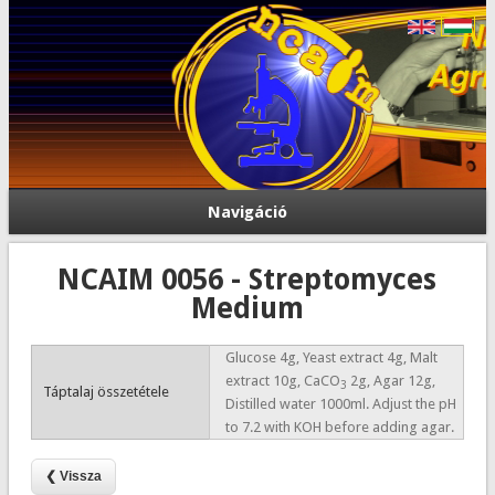
Navigáció
NCAIM 0056 - Streptomyces
Medium
Glucose 4g, Yeast extract 4g, Malt
extract 10g, CaCO
2g, Agar 12g,
3
Táptalaj összetétele
Distilled water 1000ml. Adjust the pH
to 7.2 with KOH before adding agar.