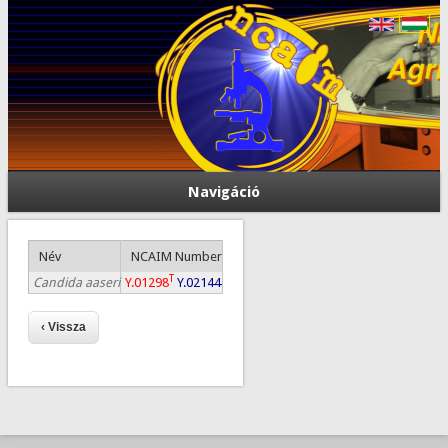
Navigáció
Név
NCAIM Number
T
Candida aaseri
Y.01298
Y.02144