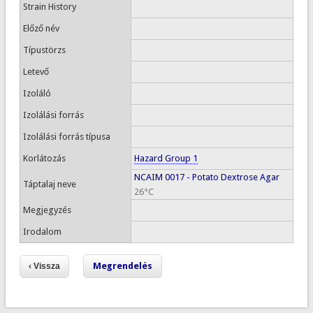
Strain History
Előző név
Típustörzs
Letevő
Izoláló
Izolálási forrás
Izolálási forrás típusa
Korlátozás
Hazard Group 1
NCAIM 0017 - Potato Dextrose Agar
Táptalaj neve
26°C
Megjegyzés
Irodalom
Megrendelés