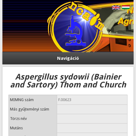
Navigáció
Aspergillus sydowii (Bainier
and Sartory) Thom and Church
MIMNG szám
F.00623
Más gyűjteményi szám
Törzs név
Mutáns