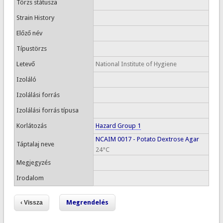
Törzs státusza
Strain History
Előző név
Típustörzs
Letevő
National Institute of Hygiene
Izoláló
Izolálási forrás
Izolálási forrás típusa
Korlátozás
Hazard Group 1
NCAIM 0017 - Potato Dextrose Agar
Táptalaj neve
24°C
Megjegyzés
Irodalom
Megrendelés