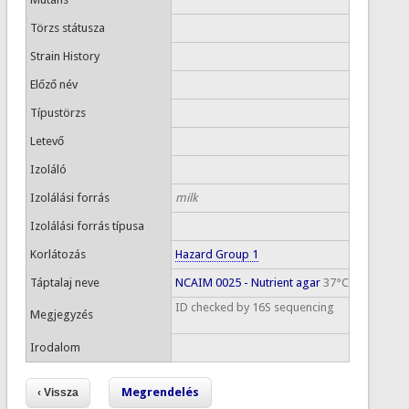
Törzs státusza
Strain History
Előző név
Típustörzs
Letevő
Izoláló
Izolálási forrás
milk
Izolálási forrás típusa
Korlátozás
Hazard Group 1
Táptalaj neve
NCAIM 0025 - Nutrient agar
37°C
ID checked by 16S sequencing
Megjegyzés
Irodalom
Megrendelés