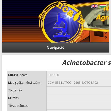
Navigáció
Acinetobacter s
MIMNG szám
B.01100
Más gyűjteményi szám
CCM 5594, ATCC 17903, NCTC 8102
Törzs név
Mutáns
Törzs státusza