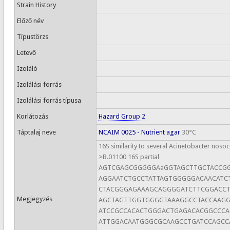
Strain History
Előző név
Típustörzs
Letevő
Izoláló
Izolálási forrás
Izolálási forrás típusa
Korlátozás
Hazard Group 2
Táptalaj neve
NCAIM 0025 - Nutrient agar
30°C
16S similarity to several Acinetobacter nosoc
>B.01100 16S partial
AGTCGAGCGGGGGAaGGTAGCTTGCTACCG
AGGAATCTGCCTATTAGTGGGGGACAACATC
CTACGGGAGAAAGCAGGGGATCTTCGGACCT
Megjegyzés
AGCTAGTTGGTGGGGTAAAGGCCTACCAAG
ATCCGCCACACTGGGACTGAGACACGGCCC
ATTGGACAATGGGCGCAAGCCTGATCCAGCC