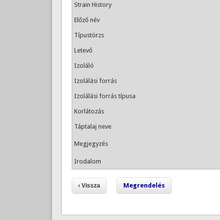
Strain History
Előző név
Típustörzs
Letevő
Izoláló
Izolálási forrás
Izolálási forrás típusa
Korlátozás
Táptalaj neve
Megjegyzés
Irodalom
Megrendelés