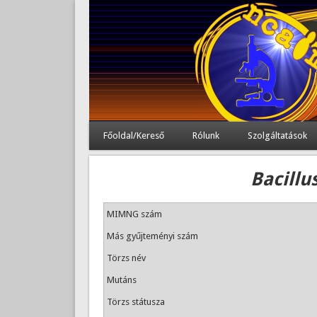
Főoldal/Kereső
Rólunk
Szolgáltatások
Bacillu
MIMNG szám
Más gyűjteményi szám
Törzs név
Mutáns
Törzs státusza