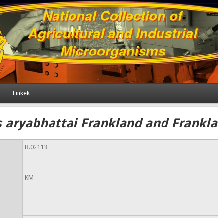
Linkek
s aryabhattai Frankland and Frankl
B.02113
KM