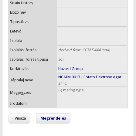
Strain History
Előző név
Típustörzs
Letevő
Izoláló
Izolálási forrás
derived from CCM F 444 (soil)
Izolálási forrás típusa
soil
Korlátozás
Hazard Group 1
NCAIM 0017 - Potato Dextrose Agar
Táptalaj neve
24°C
(-) mating type
Megjegyzés
Irodalom
Megrendelés