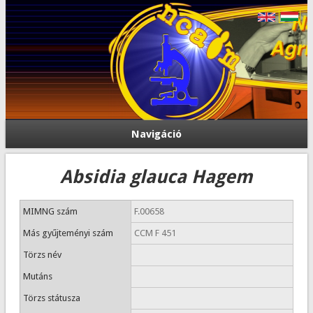
Navigáció
Absidia glauca Hagem
MIMNG szám
F.00658
Más gyűjteményi szám
CCM F 451
Törzs név
Mutáns
Törzs státusza