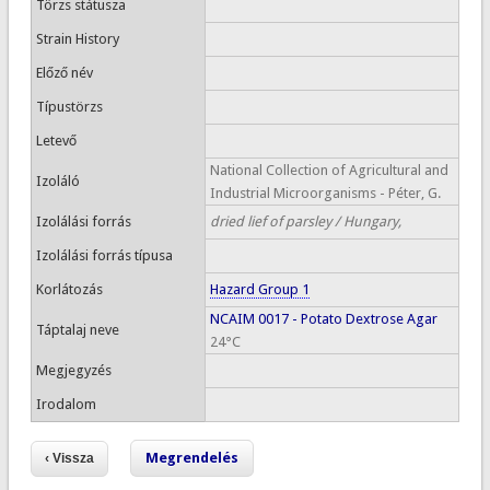
Törzs státusza
Strain History
Előző név
Típustörzs
Letevő
National Collection of Agricultural and
Izoláló
Industrial Microorganisms - Péter, G.
Izolálási forrás
dried lief of parsley / Hungary,
Izolálási forrás típusa
Korlátozás
Hazard Group 1
NCAIM 0017 - Potato Dextrose Agar
Táptalaj neve
24°C
Megjegyzés
Irodalom
Megrendelés