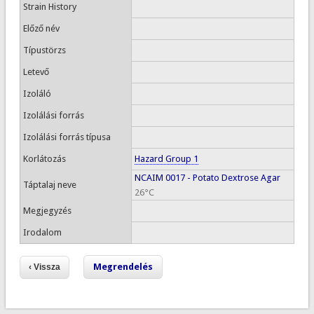
Strain History
Előző név
Típustörzs
Letevő
Izoláló
Izolálási forrás
Izolálási forrás típusa
Korlátozás
Hazard Group 1
NCAIM 0017 - Potato Dextrose Agar
Táptalaj neve
26°C
Megjegyzés
Irodalom
Megrendelés