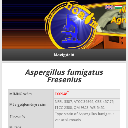
Navigáció
Aspergillus fumigatus
Fresenius
T
MIMNG szám
F.00948
NRRL 5587, ATCC 36962, CBS 457.75,
Más gyűjteményi szám
ITCC 2588, QM 9823, WB 5452
Type strain of Aspergillus fumigatus
Törzs név
var acolumnaris
Mutáns