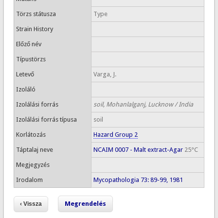
Törzs státusza
Type
Strain History
Előző név
Típustörzs
Letevő
Varga, J.
Izoláló
Izolálási forrás
soil, Mohanlalganj, Lucknow / India
Izolálási forrás típusa
soil
Korlátozás
Hazard Group 2
Táptalaj neve
NCAIM 0007 - Malt extract-Agar
25°C
Megjegyzés
Irodalom
Mycopathologia 73: 89-99, 1981
Megrendelés