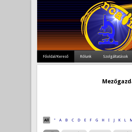
Főoldal/Kereső
Rólunk
Szolgáltatások
Mezőgazda
Oldalak
All
"
A
B
C
D
E
F
G
H
I
J
K
L