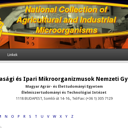
Linkek
sági és Ipari Mikroorganizmusok Nemzeti G
Magyar Agrár- és Élettudományi Egyetem
Élelmiszertudományi és Technológiai Intézet
1118 BUDAPEST, Somlói út 14-16., Tel/Fax: (+36 1) 305 7129
M
N
O
P
R
S
T
U
V
W
X
Y
Z