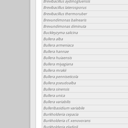
Brevibacillus aydinogluensis
Brevibacillus laterosporus
Brevibacillus thermoruber
Brevundimonas balnearis
Brevundimonas diminuta
Buckleyzyma salicina
Bullera alba
Bullera armeniaca
Bullera hannae
Bullera huiaensis
Bullera miyagiana
Bullera mrakii
Bullera penniseticola
Bullera pseudoalba
Bullera sinensis
Bullera unica
Bullera variabilis
Bulleribasidium variabile
Burkholderia cepacia
Burkholderia cf. xenovorans
Burkholderia gladioli