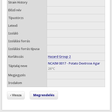
Strain History
Előző név
Típustörzs
Letevő
Izoláló
Izolálási forrás
Izolálási forrás típusa
Korlátozás
Hazard Group 2
NCAIM 0017 - Potato Dextrose Agar
Táptalaj neve
26°C
Megjegyzés
Irodalom
Megrendelés