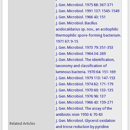
J. Gen. Microbiol. 1975 88: 367-371
J. Gen. Microbiol. 1991 137: 1545-1549
J. Gen. Microbiol. 1966 43: 151
J. Gen. Microbiol. Bacillus
acidocaldarius sp. nov., an acidophilic
thermophilic spore-forming bacterium.
1971 67: 9-15
J. Gen. Microbiol. 1973 79: 351-353
J. Gen. Microbiol. 1964 34: 269
J. Gen. Microbiol. The identification,
taxonomy and classification of
luminous bacteria. 1970 64: 151-169
J. Gen. Microbiol. 1979 113: 147-153
J. Gen. Microbiol. 1974 82: 171-179
J. Gen. Microbiol. 1970 60: 133-135
J. Gen. Microbiol. 1976 96: 137
J. Gen. Microbiol. 1966 43: 159-271
J. Gen. Microbiol. The assay of the
antibiotic nisin 1950 4: 70-83
J. Gen. Microbiol. Glycerol oxidation
Related Articles
and triose reduction by pyridine