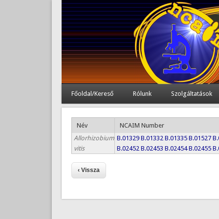
Főoldal/Kereső
Rólunk
Szolgáltatások
Név
NCAIM Number
Allorhizobium
B.01329
B.01332
B.01335
B.01527
B
vitis
B.02452
B.02453
B.02454
B.02455
B