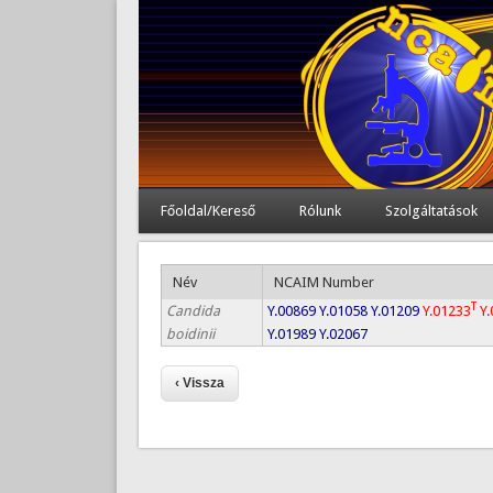
Főoldal/Kereső
Rólunk
Szolgáltatások
Név
NCAIM Number
T
Candida
Y.00869
Y.01058
Y.01209
Y.01233
Y
boidinii
Y.01989
Y.02067