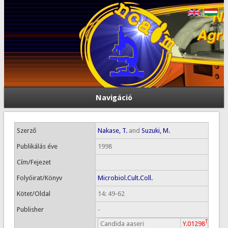
Navigáció
Szerző
Nakase, T.
and
Suzuki, M.
Publikálás éve
1998
Cím/Fejezet
Folyóirat/Könyv
Microbiol.Cult.Coll.
Kötet/Oldal
14: 49-62
Publisher
-
T
Candida aaseri
Y.01298