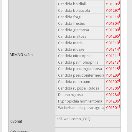
T
Candida boidinii
Y.01308
T
Candida boleticola
Y.01297
T
Candida fragi
Y.01316
T
Candida fructus
Y.01304
T
Candida glaebosa
Y.01300
T
Candida maltosa
Y.01295
T
Candida maris
Y.01310
T
Candida musae
Y.01314
MIMNG szám
T
Candida nitratophila
Y.01311
T
Candida palmioleophila
Y.01313
T
Candida pseudoglaebosa
Y.01315
T
Candida pseudointermedia
Y.01299
T
Candida quercuum
Y.01307
T
Candida rugopelliculosa
Y.01306
T
Diutina rugosa
Y.01284
T
Hyphopichia homilentoma
Y.01296
T
Wickerhamiella pararugosa
Y.01301
cell-wall comp.,CoQ
Kivonat
Kulcsszavak
-